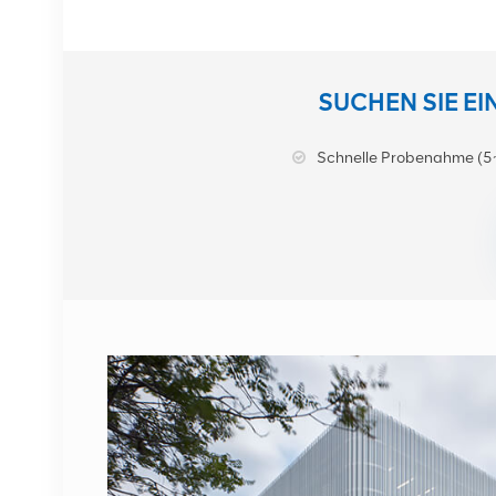
DETAILS ANZEIGEN
NOKIA AHEGC
SUCHEN SIE E
474914A AirScale RRH
4T4R RRU Basisstation
Schnelle Probenahme (5
DETAILS ANZEIGEN
NOKIA FUFAS
473288A.102
Glasfaserkabel LC OD-
LC OD Dual 2m
DETAILS ANZEIGEN
1662SMC 3AL98324AA
SYNTH4V2 für Alcatel
Lucent
Kommunikationsgeräte