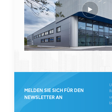
DETAILS ANZEIGEN
ERICSSON 2212 B31
KRC 161 893/1
Funkfernbedienung
DETAILS ANZEIGEN
HUAWEI RRU5909
02311TBD
WD5M215909GB für
Multi-Mode 2100 MHz
DETAILS ANZEIGEN
(2*60 W)
U
MELDEN SIE SICH FÜR DEN
R
HUAWEI UBBPg1a
NEWSLETTER AN
u
03050BYF für Huawei
b
BBU 3900 Basisband