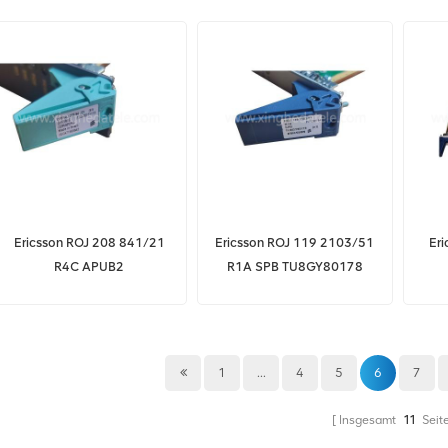
754/1
Originalverpackung ROA
128 3242/1
Ericsson ROJ 208 841/21
Ericsson ROJ 119 2103/51
Er
R4C APUB2
R1A SPB TU8GY80178
Üb
1
...
4
5
6
7
Insgesamt
11
Seit