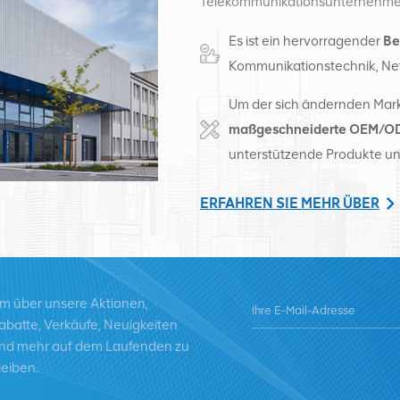
Telekommunikationsunternehmen m
kabelgebundene und Zusatzgerät
Es ist ein hervorragender
Be
intelligente Lager und Fabrikve
Kommunikationstechnik, Ne
2016 gründeten wir eine internat
Sitz in China betreiben wir inter
Um der sich ändernden Mark
Vereinigten Staaten, Afrika und R
maßgeschneiderte OEM/OD
versorgen regional führende Tel
unterstützende Produkte un
Ausrüstungsumwandlung und um
Stromversorgung, optischen Mod
ERFAHREN SIE MEHR ÜBER
Hilfsmaterialien. Zu den Dienstlei
Alcatel, Nortel, Siemens und Luc
durch hochwertige Produkte, ho
und pünktliche Lieferung ausba
m über unsere Aktionen,
abatte, Verkäufe, Neuigkeiten
nd mehr auf dem Laufenden zu
leiben.