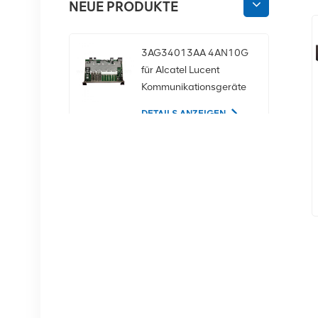
NEUE PRODUKTE
3AG34013AA 4AN10G
für Alcatel Lucent
Kommunikationsgeräte
DETAILS ANZEIGEN
02350CDV 2,5-Zoll-
SAS-1,2-TB-10K-12-
Gbit/s-Serverfestplatte
DETAILS ANZEIGEN
NOKIA APAF
474676A.101 RRU-
Kommunikationsausrüstung