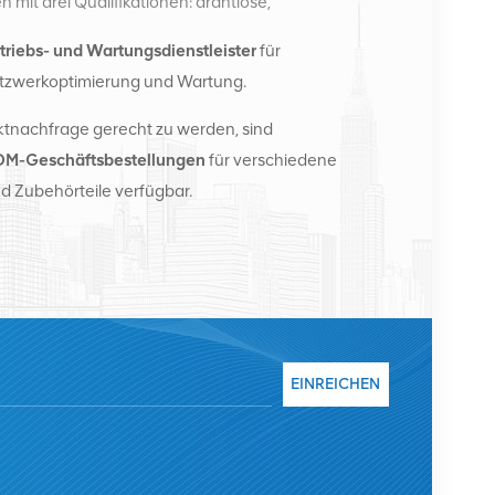
it drei Qualifikationen: drahtlose,
e. Derzeit verfügt das Unternehmen über zwei
triebs- und Wartungsdienstleister
für
rtriebszentren in Changsha und Hongkong. Im Jahr
tzwerkoptimierung und Wartung.
ionale Vertriebszentrale in Changsha, China. Mit
nationale Geschäfte in Südostasien, Europa, den
tnachfrage gerecht zu werden, sind
ussland, stellen Basisstationen bereit und
M-Geschäftsbestellungen
für verschiedene
ekommunikationsbetreiber mit
d Zubehörteile verfügbar.
fassenden Wartungsdiensten wie Übertragung,
ulen, Kabel, Klemmen und unterstützende
stern zählen Nokia, Ericsson, Huawei, ZTE, Bell,
ent. Wir werden unseren internationalen Marktanteil
chwertige Dienstleistungen, angemessene Preise
uen.
EINREICHEN