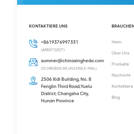
DETAILS ANZEIGEN
Eltek Flatpack S
KONTAKTIERE UNS
BRAUCHEN 
48V/1800W HE
Gleichrichter
+8619376997331
Heim
DETAILS ANZEIGEN
(ARBEITSZEIT)
Über Uns
summer@chinaxingheda.com
Produkte
Eltek Flatpack2
(SCHREIBEN SIE UNS EINE E-MAIL)
48/2000 HE
Nachricht
2506 Xidi Building, No. 8
Gleichrichtermodul 48V
Fenglin Third Road,Yuelu
Kontaktiere
2000W
DETAILS ANZEIGEN
District, Changsha City,
Blog
Hunan Province
Ericsson Radio 4429 B3
KRC 161 782/1
Radioeinheit