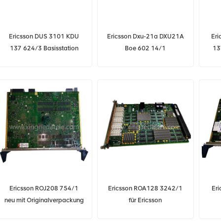
Ericsson DUS 3101 KDU
Ericsson Dxu-21a DXU21A
Er
137 624/3 Basisstation
Boe 602 14/1
13
Verteilerschalteinheit
Ericsson ROJ208 754/1
Ericsson ROA128 3242/1
Er
neu mit Originalverpackung
für Ericsson
ROJ208754/1 ROJ 208
ROA1283242/1 neue
Üb